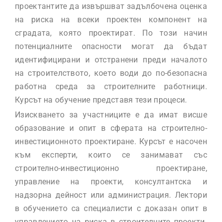
проектантите да извършват задълбочена оценка
на риска на всеки проектен компонент на
сградата, която проектират. По този начин
потенциалните опасности могат да бъдат
идентифицирани и отстранени преди началото
на строителството, което води до по-безопасна
работна среда за строителните работници.
Курсът на обучение представя тези процеси.
Изискването за участниците е да имат висше
образование и опит в сферата на строително-
инвестиционното проектиране. Курсът е насочен
към експерти, които се занимават със
строително-инвестиционно проектиране,
управление на проекти, консултантска и
надзорна дейност или администрация. Лектори
в обучението са специалисти с доказан опит в
управлението на риска в строителните проекти.