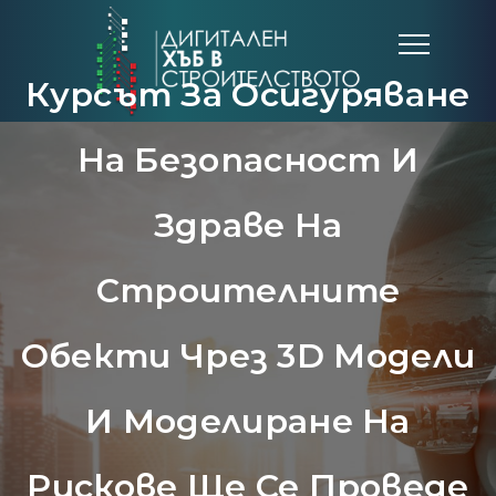
Курсът За Осигуряване
На Безопасност И
Здраве На
Строителните
Обекти Чрез 3D Модели
И Моделиране На
Рискове Ще Се Проведе