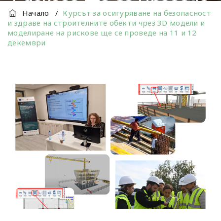
Начало
/
Курсът за осигуряване на безопасност
На 11 И 12 Декември
и здраве на строителните обекти чрез 3D модели и
моделиране на рискове ще се проведе на 11 и 12
декември