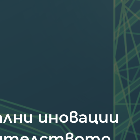
лни иновации
ителството