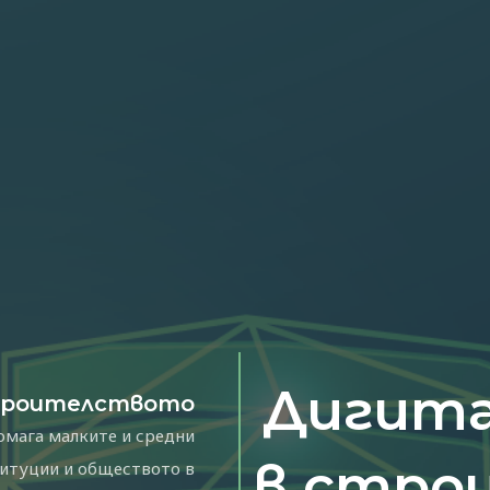
Дигита
троителството
омага малките и средни
в стро
титуции и обществото в