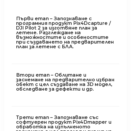
Първи етап – Запознаване с
програмния продукт Pix4Dcapture /
DJI Pilot 2 за изготвяне план за
летене. Разглеждане на
възможностите и особеностите
при създаването на предварителен
план за летене с БЛА.
Втори етап – Облитане и
заснемане на предварително избран
обект с цел създаване на 3D модел,
обследване за дефекти и др.
Трети етап – Запознаване със
софтуерен продукт Pix4Dmapper и
обработка на изпълненото