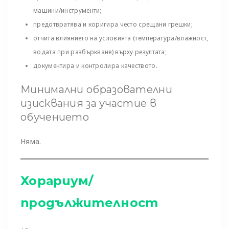
машини/инструменти;
предотвратява и коригира често срещани грешки;
отчита влиянието на условията (температура/влажност,
водата при разбъркване) върху резултата;
документира и контролира качеството.
Минимални образователни
изисквания за участие в
обучението
Няма.
Хорариум/
продължителност