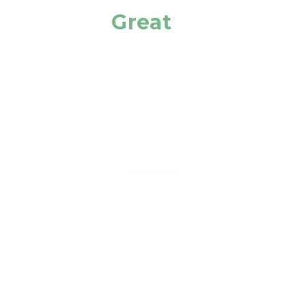
We Have
Great
Achievement
Projects
863
+
Happy Clients